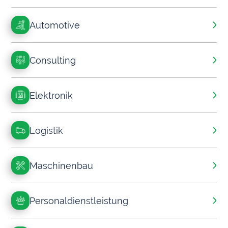
Automotive
Consulting
Elektronik
Logistik
Maschinenbau
Personal­dienstleistung