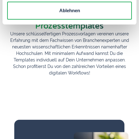
Ablehnen
Unsere
Prozesstemplates
Unsere schlüsselfertigen Prozess­vorlagen vereinen unsere
Erfahrung mit dem Fachwissen von Branchen­experten und
neuesten wissen­schaftlichen Erkenntnissen namen­hafter
Hochschulen. Mit minimalem Aufwand kannst Du die
Templates individuell auf Dein Unter­nehmen anpassen.
Schon profitierst Du von den zahlreichen Vorteilen eines
digitalen Workflows!